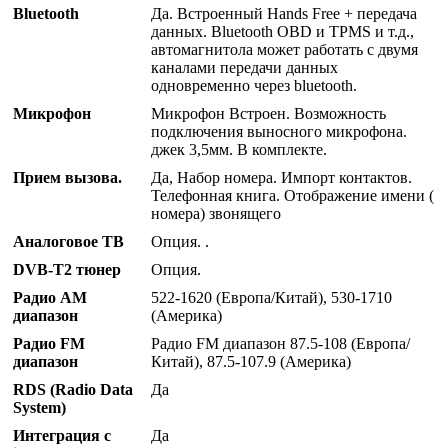
Bluetooth
Да. Встроенный Hands Free + передача
данных. Bluetooth OBD и TPMS и т.д.,
автомагнитола может работать с двумя
каналами передачи данных
одновременно через bluetooth.
Микрофон
Микрофон Встроен. Возможность
подключения выносного микрофона.
джек 3,5мм. В комплекте.
Прием вызова.
Да, Набор номера. Импорт контактов.
Телефонная книга. Отображение имени (
номера) звонящего
Аналоговое ТВ
Опция. .
DVB-T2 тюнер
Опция.
Радио AM
522-1620 (Европа/Китай), 530-1710
диапазон
(Америка)
Радио FM
Радио FM диапазон 87.5-108 (Европа/
диапазон
Китай), 87.5-107.9 (Америка)
RDS (Radio Data
Да
System)
Интеграция с
Да