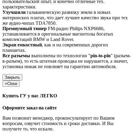
пользовательский опыт, и конечно отличные тех.
характеристики.
Улучшили
гальваническую развязку земли в новых
материнских платах, что дает лучшее качество звука при тех
же аудио-чипах TDA7850.
Премиумный тюнер
FM-радио Philips NXP6686,
устанавливается в оригинальные магнитолы богатых
комплектаций BMW и Land Rover.
Экран емкостный
, как и на современных дорогих
планшетах.
Все разъемы
выполнены по технологии "
pin-to-pin
" (разъем-
в-разъем), то есть штатная проводка не нарушается, а значит,
установка никак не повлияет на гарантию автомобиля.
Закрыть
×
Close
Купить ГУ у нас ЛЕГКО
Оформите заказ на сайте
Вам позвонит менеджер, проконсультирует по Вашим
вопросам, озвучит стоимость и сроки доставки. И Вы
получите то, что искали.