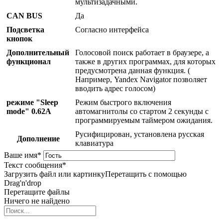
мультизадачными.
CAN BUS
Да
Подсветка
Согласно интерфейса
кнопок
Дополнительный
Голосовой поиск работает в браузере, а
функционал
также в других программах, для которых
предусмотрена данная функция. (
Например, Yandex Navigator позволяет
вводить адрес голосом)
режиме "Sleep
Режим быстрого включения
mode" 0.62A
автомагнитолы со стартом 2 секунды с
программируемым таймером ожидания.
Русифицирован, установлена русская
Дополнение
клавиатура
Ваше имя
*
Текст сообщения
*
Загрузить файл или картинку
Перетащить с помощью
Drag'n'drop
Перетащите файлы
Ничего не найдено