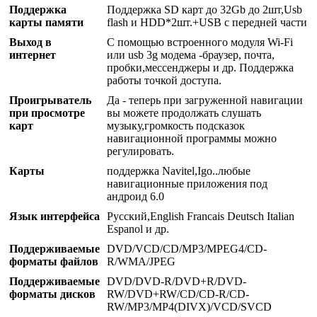
Поддержка
Поддержка SD карт до 32Gb до 2шт,Usb
карты памяти
flash и HDD*2шт.+USB с передней части
Выход в
С помощью встроенного модуля Wi-Fi
интернет
или usb 3g модема -браузер, почта,
пробки,мессенджеры и др. Поддержка
работы точкой доступа.
Проигрыватель
Да - теперь при загруженной навигации
при просмотре
вы можете продолжать слушать
карт
музыку,громкость подсказок
навигационной программы можно
регулировать.
Карты
поддержка Navitel,Igo..любые
навигационные приложения под
андроид 6.0
Язык интерфейса
Русский,English Francais Deutsch Italian
Espanol и др.
Поддерживаемые
DVD/VCD/CD/MP3/MPEG4/CD-
форматы файлов
R/WMA/JPEG
Поддерживаемые
DVD/DVD-R/DVD+R/DVD-
форматы дисков
RW/DVD+RW/CD/CD-R/CD-
RW/MP3/MP4(DIVX)/VCD/SVCD