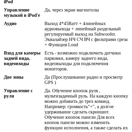
iPod
Управление
Да, через экран магнитолы
музыкой в iPod'е
Аудио
Выход 4*45Ватт + 4линейных
аудиовыхода + линейный раздельный
регулируемый выход на Subwoofer.
Эквалайзер НЧ СЧ ВЧ с фильтрами среза
+ Функция Loud
Вход для камеры
Есть - возможно подключить датчики
задней вида,
парковки, камеру заднего вида,
видеовходы
видеовыходы для подключения
мониторов.
Две зоны
Да (Прослушивание радио и просмотр
GPS )
Управление с
Да. Обучение кнопок руля ,
руля
мультизадачный руль. На каждую кнопку
можно добавить до трех команд.
Например: громкость"+", а долгое
удерживание сделать скриншот.
Обучение кнопок панели Для всех
кнопок панели можно изменить
функции исполнения, а также сделать их