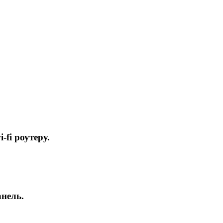
fi роутеру.
анель.