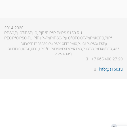
2014-2020
РРЅС‚РµСЂРЅРµС‚ РјР°РіР°Р·РёРЅ S150.RU
РЁС‚Р°С‚РЅС‹Рµ РіРѕР»РѕРІРЅС‹Рµ СѓСЃС‚СЂРѕР№СЃС‚РІР°
РЈРєР°Р·Р°РЅРЅС‹Рµ РЅР° СЃР°Р№С‚Рµ С†РµРЅС‹ РЅРµ
СЏРІР»СЏСЋС‚СЃСЏ РїСѓР±Р»РёС‡РЅРѕР№ РѕС„РµСЂС‚РѕР№ (СЃС‚.435
Р“Рљ Р Р¤).
+7 965 400-27-20
info@s150.ru