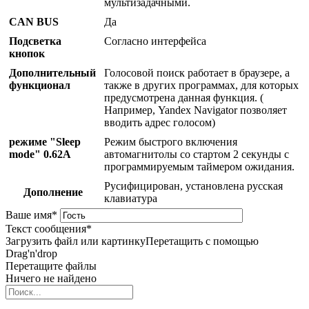
мультизадачными.
CAN BUS
Да
Подсветка
Согласно интерфейса
кнопок
Дополнительный
Голосовой поиск работает в браузере, а
функционал
также в других программах, для которых
предусмотрена данная функция. (
Например, Yandex Navigator позволяет
вводить адрес голосом)
режиме "Sleep
Режим быстрого включения
mode" 0.62A
автомагнитолы со стартом 2 секунды с
программируемым таймером ожидания.
Русифицирован, установлена русская
Дополнение
клавиатура
Ваше имя
*
Текст сообщения
*
Загрузить файл или картинку
Перетащить с помощью
Drag'n'drop
Перетащите файлы
Ничего не найдено