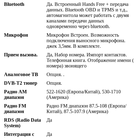
Bluetooth
Да. Встроенный Hands Free + передача
данных. Bluetooth OBD и TPMS и т.д.,
автомагнитола может работать с двумя
каналами передачи данных
одновременно через bluetooth.
Микрофон
Микрофон Встроен. Возможность
подключения выносного микрофона.
джек 3,5мм. В комплекте.
Прием вызова.
Да, Набор номера. Импорт контактов.
Телефонная книга. Отображение имени (
номера) звонящего
Аналоговое ТВ
Опция. .
DVB-T2 тюнер
Опция.
Радио AM
522-1620 (Европа/Китай), 530-1710
диапазон
(Америка)
Радио FM
Радио FM диапазон 87.5-108 (Европа/
диапазон
Китай), 87.5-107.9 (Америка)
RDS (Radio Data
Да
System)
Интеграция с
Да