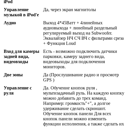
iPod
Управление
Да, через экран магнитолы
музыкой в iPod'е
Аудио
Выход 4*45Ватт + 4линейных
аудиовыхода + линейный раздельный
регулируемый выход на Subwoofer.
Эквалайзер НЧ СЧ ВЧ с фильтрами среза
+ Функция Loud
Вход для камеры
Есть - возможно подключить датчики
задней вида,
парковки, камеру заднего вида,
видеовходы
видеовыходы для подключения
мониторов.
Две зоны
Да (Прослушивание радио и просмотр
GPS )
Управление с
Да. Обучение кнопок руля ,
руля
мультизадачный руль. На каждую кнопку
можно добавить до трех команд.
Например: громкость"+", а долгое
удерживание сделать скриншот.
Обучение кнопок панели Для всех
кнопок панели можно изменить
функции исполнения, а также сделать их