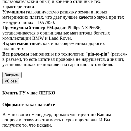
пользовательский опыт, и конечно отличные тех.
характеристики.
Улучшили
гальваническую развязку земли в новых
материнских платах, что дает лучшее качество звука при тех
же аудио-чипах TDA7850.
Премиумный тюнер
FM-радио Philips NXP6686,
устанавливается в оригинальные магнитолы богатых
комплектаций BMW и Land Rover.
Экран емкостный
, как и на современных дорогих
планшетах.
Все разъемы
выполнены по технологии "
pin-to-pin
" (разъем-
в-разъем), то есть штатная проводка не нарушается, а значит,
установка никак не повлияет на гарантию автомобиля.
Закрыть
×
Close
Купить ГУ у нас ЛЕГКО
Оформите заказ на сайте
Вам позвонит менеджер, проконсультирует по Вашим
вопросам, озвучит стоимость и сроки доставки. И Вы
получите то, что искали.