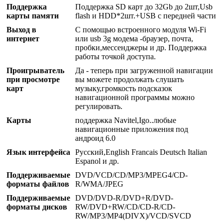
Поддержка
Поддержка SD карт до 32Gb до 2шт,Usb
карты памяти
flash и HDD*2шт.+USB с передней части
Выход в
С помощью встроенного модуля Wi-Fi
интернет
или usb 3g модема -браузер, почта,
пробки,мессенджеры и др. Поддержка
работы точкой доступа.
Проигрыватель
Да - теперь при загруженной навигации
при просмотре
вы можете продолжать слушать
карт
музыку,громкость подсказок
навигационной программы можно
регулировать.
Карты
поддержка Navitel,Igo..любые
навигационные приложения под
андроид 6.0
Язык интерфейса
Русский,English Francais Deutsch Italian
Espanol и др.
Поддерживаемые
DVD/VCD/CD/MP3/MPEG4/CD-
форматы файлов
R/WMA/JPEG
Поддерживаемые
DVD/DVD-R/DVD+R/DVD-
форматы дисков
RW/DVD+RW/CD/CD-R/CD-
RW/MP3/MP4(DIVX)/VCD/SVCD