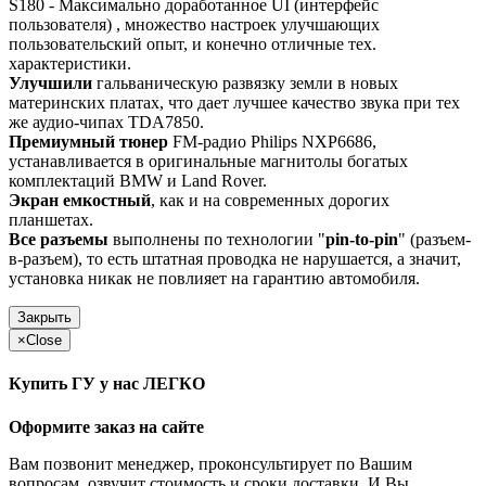
S180 - Максимально доработанное UI (интерфейс
пользователя) , множество настроек улучшающих
пользовательский опыт, и конечно отличные тех.
характеристики.
Улучшили
гальваническую развязку земли в новых
материнских платах, что дает лучшее качество звука при тех
же аудио-чипах TDA7850.
Премиумный тюнер
FM-радио Philips NXP6686,
устанавливается в оригинальные магнитолы богатых
комплектаций BMW и Land Rover.
Экран емкостный
, как и на современных дорогих
планшетах.
Все разъемы
выполнены по технологии "
pin-to-pin
" (разъем-
в-разъем), то есть штатная проводка не нарушается, а значит,
установка никак не повлияет на гарантию автомобиля.
Закрыть
×
Close
Купить ГУ у нас ЛЕГКО
Оформите заказ на сайте
Вам позвонит менеджер, проконсультирует по Вашим
вопросам, озвучит стоимость и сроки доставки. И Вы