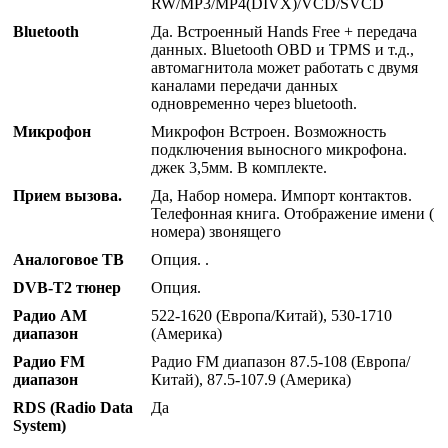
RW/MP3/MP4(DIVX)/VCD/SVCD
Bluetooth
Да. Встроенный Hands Free + передача
данных. Bluetooth OBD и TPMS и т.д.,
автомагнитола может работать с двумя
каналами передачи данных
одновременно через bluetooth.
Микрофон
Микрофон Встроен. Возможность
подключения выносного микрофона.
джек 3,5мм. В комплекте.
Прием вызова.
Да, Набор номера. Импорт контактов.
Телефонная книга. Отображение имени (
номера) звонящего
Аналоговое ТВ
Опция. .
DVB-T2 тюнер
Опция.
Радио AM
522-1620 (Европа/Китай), 530-1710
диапазон
(Америка)
Радио FM
Радио FM диапазон 87.5-108 (Европа/
диапазон
Китай), 87.5-107.9 (Америка)
RDS (Radio Data
Да
System)