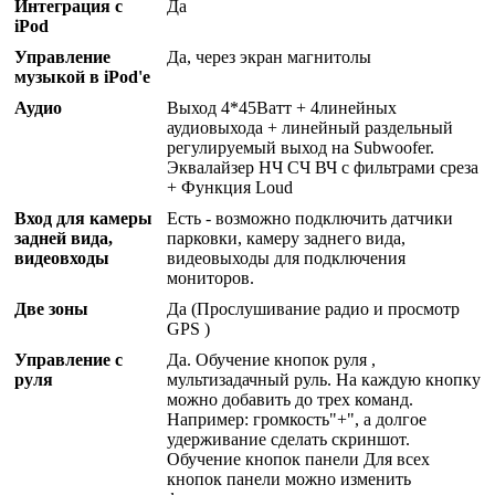
Интеграция с
Да
iPod
Управление
Да, через экран магнитолы
музыкой в iPod'е
Аудио
Выход 4*45Ватт + 4линейных
аудиовыхода + линейный раздельный
регулируемый выход на Subwoofer.
Эквалайзер НЧ СЧ ВЧ с фильтрами среза
+ Функция Loud
Вход для камеры
Есть - возможно подключить датчики
задней вида,
парковки, камеру заднего вида,
видеовходы
видеовыходы для подключения
мониторов.
Две зоны
Да (Прослушивание радио и просмотр
GPS )
Управление с
Да. Обучение кнопок руля ,
руля
мультизадачный руль. На каждую кнопку
можно добавить до трех команд.
Например: громкость"+", а долгое
удерживание сделать скриншот.
Обучение кнопок панели Для всех
кнопок панели можно изменить