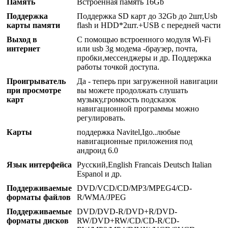
Память
Встроенная память 16Gb
Поддержка
Поддержка SD карт до 32Gb до 2шт,Usb
карты памяти
flash и HDD*2шт.+USB с передней части
Выход в
С помощью встроенного модуля Wi-Fi
интернет
или usb 3g модема -браузер, почта,
пробки,мессенджеры и др. Поддержка
работы точкой доступа.
Проигрыватель
Да - теперь при загруженной навигации
при просмотре
вы можете продолжать слушать
карт
музыку,громкость подсказок
навигационной программы можно
регулировать.
Карты
поддержка Navitel,Igo..любые
навигационные приложения под
андроид 6.0
Язык интерфейса
Русский,English Francais Deutsch Italian
Espanol и др.
Поддерживаемые
DVD/VCD/CD/MP3/MPEG4/CD-
форматы файлов
R/WMA/JPEG
Поддерживаемые
DVD/DVD-R/DVD+R/DVD-
форматы дисков
RW/DVD+RW/CD/CD-R/CD-