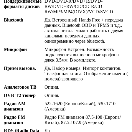
Поддерживаемые
DVD/DVD-R/DVD+R/DVD-
форматы дисков
RW/DVD+RW/CD/CD-R/CD-
RW/MP3/MP4(DIVX)/VCD/SVCD
Bluetooth
Да. Встроенный Hands Free + передача
данных. Bluetooth OBD и TPMS и т.д.,
автомагнитола может работать с двумя
каналами передачи данных
одновременно через bluetooth.
Микрофон
Микрофон Встроен. Возможность
подключения выносного микрофона.
джек 3,5мм. В комплекте.
Прием вызова.
Да, Набор номера. Импорт контактов.
Телефонная книга. Отображение имени (
номера) звонящего
Аналоговое ТВ
Опция. .
DVB-T2 тюнер
Опция.
Радио AM
522-1620 (Европа/Китай), 530-1710
диапазон
(Америка)
Радио FM
Радио FM диапазон 87.5-108 (Европа/
диапазон
Китай), 87.5-107.9 (Америка)
RDS (Radio Data
Да