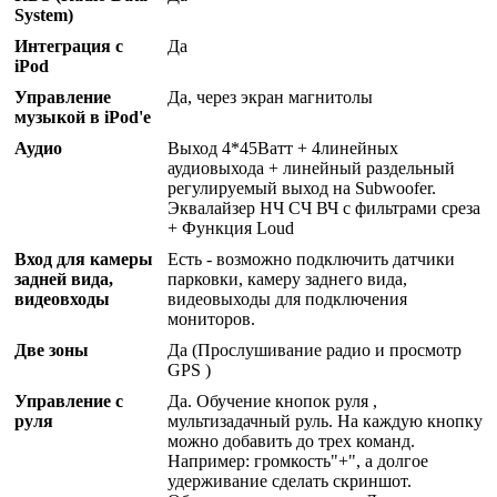
System)
Интеграция с
Да
iPod
Управление
Да, через экран магнитолы
музыкой в iPod'е
Аудио
Выход 4*45Ватт + 4линейных
аудиовыхода + линейный раздельный
регулируемый выход на Subwoofer.
Эквалайзер НЧ СЧ ВЧ с фильтрами среза
+ Функция Loud
Вход для камеры
Есть - возможно подключить датчики
задней вида,
парковки, камеру заднего вида,
видеовходы
видеовыходы для подключения
мониторов.
Две зоны
Да (Прослушивание радио и просмотр
GPS )
Управление с
Да. Обучение кнопок руля ,
руля
мультизадачный руль. На каждую кнопку
можно добавить до трех команд.
Например: громкость"+", а долгое
удерживание сделать скриншот.