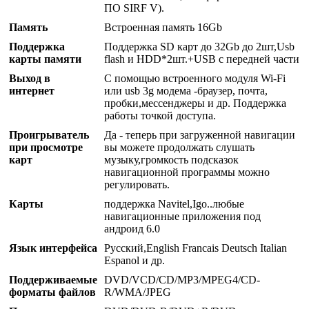
ПО SIRF V).
Память
Встроенная память 16Gb
Поддержка
Поддержка SD карт до 32Gb до 2шт,Usb
карты памяти
flash и HDD*2шт.+USB с передней части
Выход в
С помощью встроенного модуля Wi-Fi
интернет
или usb 3g модема -браузер, почта,
пробки,мессенджеры и др. Поддержка
работы точкой доступа.
Проигрыватель
Да - теперь при загруженной навигации
при просмотре
вы можете продолжать слушать
карт
музыку,громкость подсказок
навигационной программы можно
регулировать.
Карты
поддержка Navitel,Igo..любые
навигационные приложения под
андроид 6.0
Язык интерфейса
Русский,English Francais Deutsch Italian
Espanol и др.
Поддерживаемые
DVD/VCD/CD/MP3/MPEG4/CD-
форматы файлов
R/WMA/JPEG