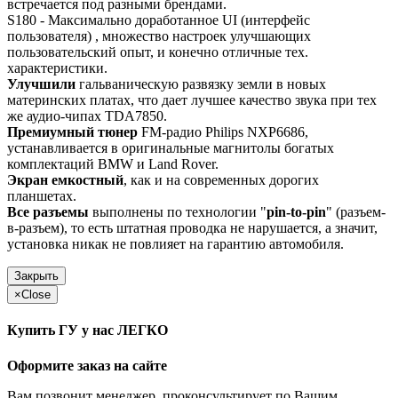
встречается под разными брендами.
S180 - Максимально доработанное UI (интерфейс
пользователя) , множество настроек улучшающих
пользовательский опыт, и конечно отличные тех.
характеристики.
Улучшили
гальваническую развязку земли в новых
материнских платах, что дает лучшее качество звука при тех
же аудио-чипах TDA7850.
Премиумный тюнер
FM-радио Philips NXP6686,
устанавливается в оригинальные магнитолы богатых
комплектаций BMW и Land Rover.
Экран емкостный
, как и на современных дорогих
планшетах.
Все разъемы
выполнены по технологии "
pin-to-pin
" (разъем-
в-разъем), то есть штатная проводка не нарушается, а значит,
установка никак не повлияет на гарантию автомобиля.
Закрыть
×
Close
Купить ГУ у нас ЛЕГКО
Оформите заказ на сайте
Вам позвонит менеджер, проконсультирует по Вашим