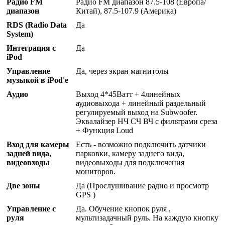
Радио FM
Радио FM диапазон 87.5-108 (Европа/
диапазон
Китай), 87.5-107.9 (Америка)
RDS (Radio Data
Да
System)
Интеграция с
Да
iPod
Управление
Да, через экран магнитолы
музыкой в iPod'е
Аудио
Выход 4*45Ватт + 4линейных
аудиовыхода + линейный раздельный
регулируемый выход на Subwoofer.
Эквалайзер НЧ СЧ ВЧ с фильтрами среза
+ Функция Loud
Вход для камеры
Есть - возможно подключить датчики
задней вида,
парковки, камеру заднего вида,
видеовходы
видеовыходы для подключения
мониторов.
Две зоны
Да (Прослушивание радио и просмотр
GPS )
Управление с
Да. Обучение кнопок руля ,
руля
мультизадачный руль. На каждую кнопку