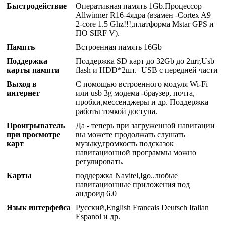
Быстродействие
Оперативная память 1Gb.Процессор
Allwinner R16-4ядра (взамен -Сortex A9
2-core 1.5 Ghz!!!,платформа Mstar GPS и
ПО SIRF V).
Память
Встроенная память 16Gb
Поддержка
Поддержка SD карт до 32Gb до 2шт,Usb
карты памяти
flash и HDD*2шт.+USB с передней части
Выход в
С помощью встроенного модуля Wi-Fi
интернет
или usb 3g модема -браузер, почта,
пробки,мессенджеры и др. Поддержка
работы точкой доступа.
Проигрыватель
Да - теперь при загруженной навигации
при просмотре
вы можете продолжать слушать
карт
музыку,громкость подсказок
навигационной программы можно
регулировать.
Карты
поддержка Navitel,Igo..любые
навигационные приложения под
андроид 6.0
Язык интерфейса
Русский,English Francais Deutsch Italian
Espanol и др.