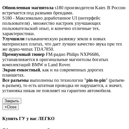
Обновленная магнитола
s180 производителя Kaier. В России
встречается под разными брендами.
S180 - Максимально доработанное UI (интерфейс
пользователя) , множество настроек улучшающих
пользовательский опыт, и конечно отличные тех.
характеристики.
Улучшили
гальваническую развязку земли в новых
материнских платах, что дает лучшее качество звука при тех
же аудио-чипах TDA7850.
Премиумный тюнер
FM-радио Philips NXP6686,
устанавливается в оригинальные магнитолы богатых
комплектаций BMW и Land Rover.
Экран емкостный
, как и на современных дорогих
планшетах.
Все разъемы
выполнены по технологии "
pin-to-pin
" (разъем-
в-разъем), то есть штатная проводка не нарушается, а значит,
установка никак не повлияет на гарантию автомобиля.
Закрыть
×
Close
Купить ГУ у нас ЛЕГКО