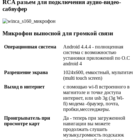
RCA разьем для подключения аудио-видео-
сабвуфер
Микрофон выносной для громкой связи
Операционная система
Android 4.4.4 - полноценная
система с возможностью
установки приложений по О.С
android 4
Разрешение экрана
1024x600, емкостный, мультитач
(multi touch screen)
Выход в интернет
с помощью wi-fi встроенного в
магнитоле и точке доступа
интернет, или usb 3g (3g Wi-
fi) модема -браузер, почта,
пробки,мессенджеры.
Проигрыватель при
Да - теперь при загруженной
просмотре карт
навигации вы можете
продолжать слушать
музыку,громкость подсказок