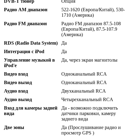
DVB-T тюнер
Опция
Радио AM диапазон
522-1620 (Европа/Китай), 530-
1710 (Америка)
Радио FM диапазон
Радио FM диапазон 87.5-108
(Европа/Китай), 87.5-107.9
(Америка)
RDS (Radio Data System)
Да
Интеграция с iPod
Да
Управление музыкой в
Да, через экран магнитолы
iPod'е
Видео вход
Одноканальный RCA
Видео выход
Одноканальный RCA
Аудио вход
Двухканальный RCA
Аудио выход
Четырехканальный RCA
Вход для камеры задней
Да - возможно подключить
вида
датчики парковки, камеру
заднего вида
Две зоны
Да (Прослушивание радио и
просмотр GPS )