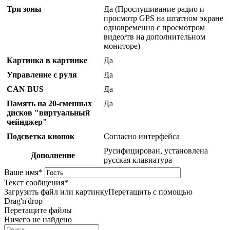
Три зоны
Да (Прослушивание радио и
просмотр GPS на штатном экране
одновременно с просмотром
видео/тв на дополнительном
мониторе)
Картинка в картинке
Да
Управление с руля
Да
CAN BUS
Да
Память на 20-сменных
Да
дисков "виртуальный
чейнджер"
Подсветка кнопок
Согласно интерфейса
Русифицирован, установлена
Дополнение
русская клавиатура
Ваше имя
*
Текст сообщения
*
Загрузить файл или картинку
Перетащить с помощью
Drag'n'drop
Перетащите файлы
Ничего не найдено