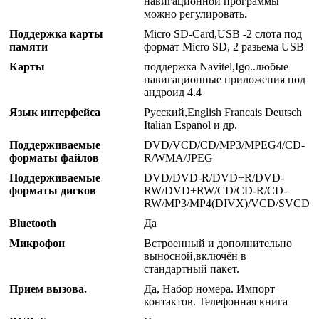
навигационной программы
можно регулировать.
Поддержка карты
Micro SD-Card,USB -2 слота под
памяти
формат Micro SD, 2 разьема USB
Карты
поддержка Navitel,Igo..любые
навигационные приложения под
андроид 4.4
Язык интерфейса
Русский,English Francais Deutsch
Italian Espanol и др.
Поддерживаемые
DVD/VCD/CD/MP3/MPEG4/CD-
форматы файлов
R/WMA/JPEG
Поддерживаемые
DVD/DVD-R/DVD+R/DVD-
форматы дисков
RW/DVD+RW/CD/CD-R/CD-
RW/MP3/MP4(DIVX)/VCD/SVCD
Bluetooth
Да
Микрофон
Встроенный и дополнительно
выносной,включён в
стандартный пакет.
Прием вызова.
Да, Набор номера. Импорт
контактов. Телефонная книга