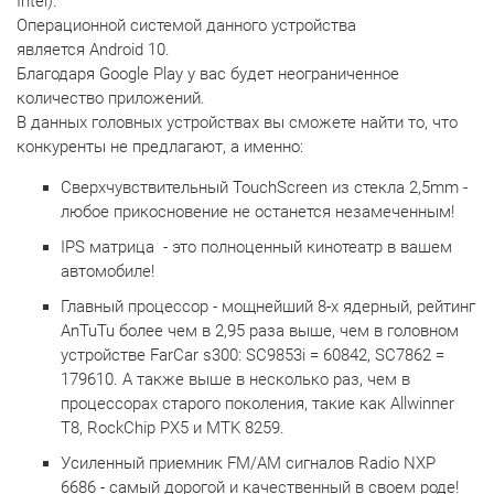
Intel).
Операционной системой данного устройства
является Android 10.
Благодаря Google Play у вас будет неограниченное
количество приложений.
В данных головных устройствах вы сможете найти то, что
конкуренты не предлагают, а именно:
Сверхчувствительный TouchScreen из стекла 2,5mm -
любое прикосновение не останется незамеченным!
IPS матрица - это полноценный кинотеатр в вашем
автомобиле!
Главный процессор - мощнейший 8-x ядерный, рейтинг
AnTuTu более чем в 2,95 раза выше, чем в головном
устройстве FarCar s300: SC9853i = 60842, SC7862 =
179610. А также выше в несколько раз, чем в
процессорах старого поколения, такие как Allwinner
T8, RockChip PX5 и MTK 8259.
Усиленный приемник FM/AM сигналов Radio NXP
6686 - самый дорогой и качественный в своем роде!