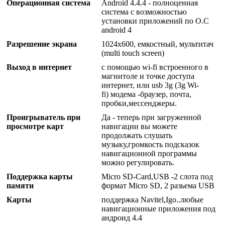
Операционная система
Android 4.4.4 - полноценная
система с возможностью
установки приложений по О.С
android 4
Разрешение экрана
1024x600, емкостный, мультитач
(multi touch screen)
Выход в интернет
с помощью wi-fi встроенного в
магнитоле и точке доступа
интернет, или usb 3g (3g Wi-
fi) модема -браузер, почта,
пробки,мессенджеры.
Проигрыватель при
Да - теперь при загруженной
просмотре карт
навигации вы можете
продолжать слушать
музыку,громкость подсказок
навигационной программы
можно регулировать.
Поддержка карты
Micro SD-Card,USB -2 слота под
памяти
формат Micro SD, 2 разьема USB
Карты
поддержка Navitel,Igo..любые
навигационные приложения под
андроид 4.4