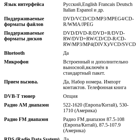
Язык интерфейса
Русский,English Francais Deutsch
Italian Espanol и др.
Поддерживаемые
DVD/VCD/CD/MP3/MPEG4/CD-
форматы файлов
R/WMA/JPEG
Поддерживаемые
DVD/DVD-R/DVD+R/DVD-
форматы дисков
RW/DVD+RW/CD/CD-R/CD-
RW/MP3/MP4(DIVX)/VCD/SVCD
Bluetooth
Да
Микрофон
Встроенный и дополнительно
выносной,включён в
стандартный пакет.
Прием вызова.
Да, Набор номера. Импорт
контактов. Телефонная книга
DVB-T тюнер
Опция
Радио AM диапазон
522-1620 (Европа/Китай), 530-
1710 (Америка)
Радио FM диапазон
Радио FM диапазон 87.5-108
(Европа/Китай), 87.5-107.9
(Америка)
RDS (Radio Data System)
Да