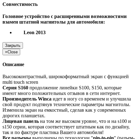
Совместимость
Головное устройство с расширенными возможностями
взамен штатной магнитолы для автомобиля:
Leon 2013
Закрыть
×
Close
Описание
Высококонтрастный, широкоформатный экран с функцией
multi touch screen
Серия S160
продолжение линейки S100, S150, которые
имеют много положительных отзывов в сети интернет.
Производитель Winca
идет в ногу со временем и улучшила
свой продукт подтянув технические параметры магнитолы.
Изменила экран на емкостный, сделав как у современных
дорогих планшетах.
Лицевая панель
на том же высоком уровне, что и на s100 и
s150 серии, которая соответствует штатным как по дизайну,
так и по фактуре пластика Вашего автомобиля!
Все разъемы
выполнены по технологии "
pin-to-pin
" (разъем-