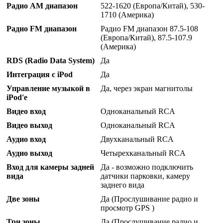
Радио AM диапазон
522-1620 (Европа/Китай), 530-
1710 (Америка)
Радио FM диапазон
Радио FM диапазон 87.5-108
(Европа/Китай), 87.5-107.9
(Америка)
RDS (Radio Data System)
Да
Интеграция с iPod
Да
Управление музыкой в
Да, через экран магнитолы
iPod'е
Видео вход
Одноканальный RCA
Видео выход
Одноканальный RCA
Аудио вход
Двухканальный RCA
Аудио выход
Четырехканальный RCA
Вход для камеры задней
Да - возможно подключить
вида
датчики парковки, камеру
заднего вида
Две зоны
Да (Прослушивание радио и
просмотр GPS )
Три зоны
Да (Прослушивание радио и