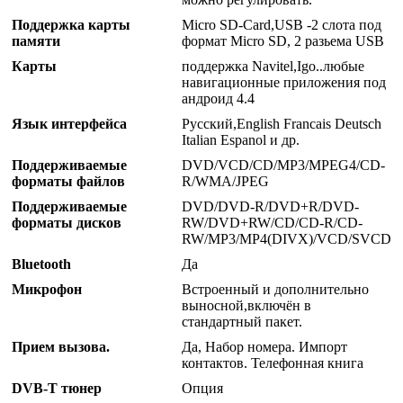
Поддержка карты
Micro SD-Card,USB -2 слота под
памяти
формат Micro SD, 2 разьема USB
Карты
поддержка Navitel,Igo..любые
навигационные приложения под
андроид 4.4
Язык интерфейса
Русский,English Francais Deutsch
Italian Espanol и др.
Поддерживаемые
DVD/VCD/CD/MP3/MPEG4/CD-
форматы файлов
R/WMA/JPEG
Поддерживаемые
DVD/DVD-R/DVD+R/DVD-
форматы дисков
RW/DVD+RW/CD/CD-R/CD-
RW/MP3/MP4(DIVX)/VCD/SVCD
Bluetooth
Да
Микрофон
Встроенный и дополнительно
выносной,включён в
стандартный пакет.
Прием вызова.
Да, Набор номера. Импорт
контактов. Телефонная книга
DVB-T тюнер
Опция