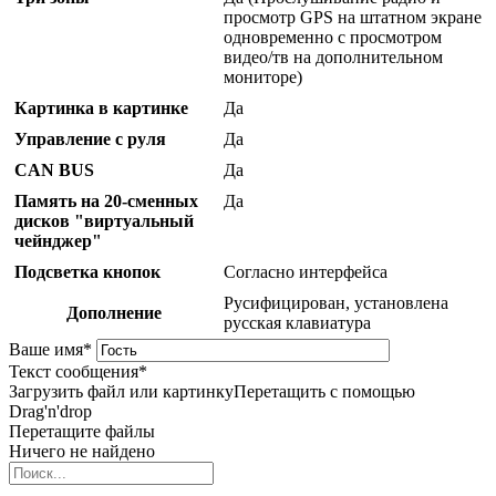
просмотр GPS на штатном экране
одновременно с просмотром
видео/тв на дополнительном
мониторе)
Картинка в картинке
Да
Управление с руля
Да
CAN BUS
Да
Память на 20-сменных
Да
дисков "виртуальный
чейнджер"
Подсветка кнопок
Согласно интерфейса
Русифицирован, установлена
Дополнение
русская клавиатура
Ваше имя
*
Текст сообщения
*
Загрузить файл или картинку
Перетащить с помощью
Drag'n'drop
Перетащите файлы
Ничего не найдено