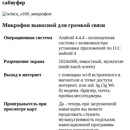
сабвуфер
Микрофон выносной для громкой связи
Операционная система
Android 4.4.4 - полноценная
система с возможностью
установки приложений по О.С
android 4
Разрешение экрана
1024x600, емкостный, мультитач
(multi touch screen)
Выход в интернет
с помощью wi-fi встроенного в
магнитоле и точке доступа
интернет, или usb 3g (3g Wi-
fi) модема -браузер, почта,
пробки,мессенджеры.
Проигрыватель при
Да - теперь при загруженной
просмотре карт
навигации вы можете
продолжать слушать
музыку,громкость подсказок
навигационной программы
можно регулировать.