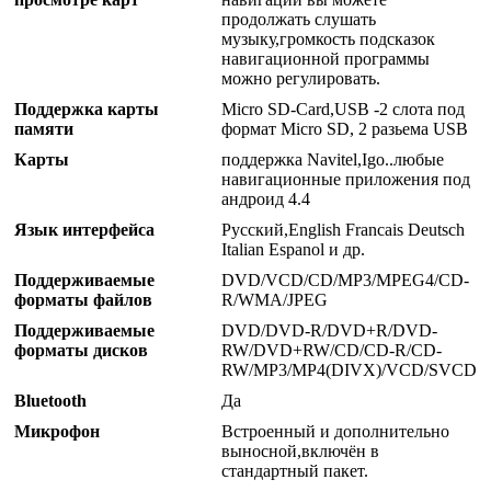
продолжать слушать
музыку,громкость подсказок
навигационной программы
можно регулировать.
Поддержка карты
Micro SD-Card,USB -2 слота под
памяти
формат Micro SD, 2 разьема USB
Карты
поддержка Navitel,Igo..любые
навигационные приложения под
андроид 4.4
Язык интерфейса
Русский,English Francais Deutsch
Italian Espanol и др.
Поддерживаемые
DVD/VCD/CD/MP3/MPEG4/CD-
форматы файлов
R/WMA/JPEG
Поддерживаемые
DVD/DVD-R/DVD+R/DVD-
форматы дисков
RW/DVD+RW/CD/CD-R/CD-
RW/MP3/MP4(DIVX)/VCD/SVCD
Bluetooth
Да
Микрофон
Встроенный и дополнительно
выносной,включён в
стандартный пакет.