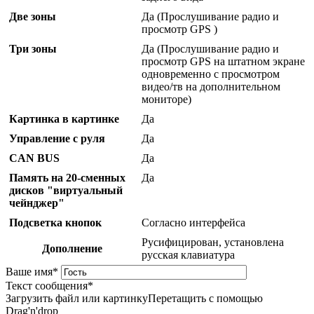
Две зоны
Да (Прослушивание радио и
просмотр GPS )
Три зоны
Да (Прослушивание радио и
просмотр GPS на штатном экране
одновременно с просмотром
видео/тв на дополнительном
мониторе)
Картинка в картинке
Да
Управление с руля
Да
CAN BUS
Да
Память на 20-сменных
Да
дисков "виртуальный
чейнджер"
Подсветка кнопок
Согласно интерфейса
Русифицирован, установлена
Дополнение
русская клавиатура
Ваше имя
*
Текст сообщения
*
Загрузить файл или картинку
Перетащить с помощью
Drag'n'drop