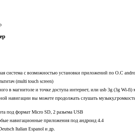
ер
нная система с возможностью установки приложений по О.С andro
титач (multi touch screen)
ого в магнитоле и точке доступа интернет, или usb 3g (3g Wi-fi)
нной навигации вы можете продолжать слушать музыку,громкос
ота под формат Micro SD, 2 разьема USB
любые навигационные приложения под андроид 4.4
eutsch Italian Espanol и др.