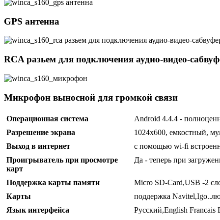
GPS антенна
RCA разьем для подключения аудио-видео-сабвуф
Микрофон выносной для громкой связи
Операционная система
Android 4.4.4 - полноце
Разрешение экрана
1024x600, емкостный, муль
Выход в интернет
с помощью wi-fi встроенн
Проигрыватель при просмотре
Да - теперь при загруже
карт
Поддержка карты памяти
Micro SD-Card,USB -2 сл
Карты
поддержка Navitel,Igo..
Язык интерфейса
Русский,English Francais D