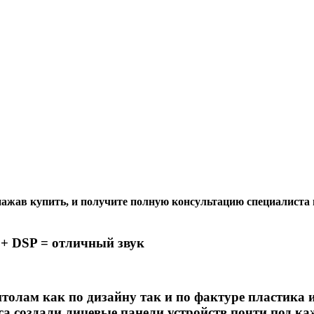
ажав купить, и получите полную консультацию специалиста 
 + DSP = отличный звук
лам как по дизайну так и по фактуре пластика и
a создали лицевые панели устройств почти под ка