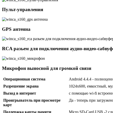
Пульт-управления
GPS антенна
RCA разьем для подключения аудио-видео-сабвуф
Микрофон выносной для громкой связи
Операционная система
Android 4.4.4 - полноце
Разрешение экрана
1024x600, емкостный, муль
Выход в интернет
с помощью wi-fi встроенн
Проигрыватель при просмотре
Да - теперь при загруже
карт
Поддержка карты памяти
Micro SD-Card,USB -2 сл