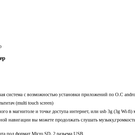
ер
нная система с возможностью установки приложений по О.С andro
титач (multi touch screen)
ого в магнитоле и точке доступа интернет, или usb 3g (3g Wi-fi)
нной навигации вы можете продолжать слушать музыку,громкос
ота под формат Micro SD, 2 разьема USB