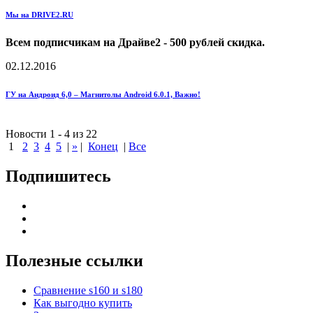
Мы на DRIVE2.RU
Всем подписчикам на Драйве2 - 500 рублей скидка.
02.12.2016
ГУ на Андроид 6,0 – Магнитолы Android 6.0.1, Важно!
Новости 1 - 4 из 22
1
2
3
4
5
|
»
|
Конец
|
Все
Подпишитесь
Полезные ссылки
Сравнение s160 и s180
Как выгодно купить