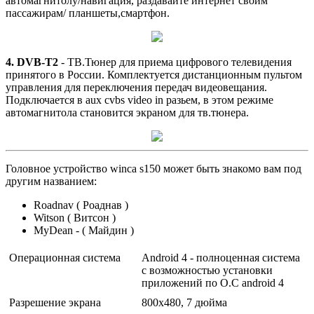
автомагнитолу/навигация, раздавайте интернет своим
пассажирам/ планшеты,смартфон.
4. DVB-T2
- ТВ.Тюнер для приема цифрового телевидения
принятого в России. Комплектуется дистанционным пультом
управления для переключения передач видеовещания.
Подключается в aux cvbs video in разьем, в этом режиме
автомагнитола становится экраном для тв.тюнера.
Головное устройство winca s150 может быть знакомо вам под
другим названием:
Roadnav ( Роаднав )
Witson ( Витсон )
MyDean - ( Майдин )
Операционная система
Android 4 - полноценная система
с возможностью установки
приложений по О.С android 4
Разрешение экрана
800x480, 7 дюйма