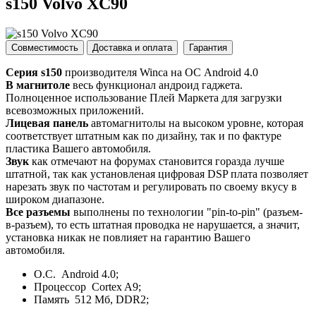
s150 Volvo XC90
Совместимость
Доставка и оплата
Гарантия
Серия s150
производителя Winca на ОС Android 4.0
В магнитоле
весь функционал андроид гаджета.
Полноценное использование Плей Маркета для загрузки
всевозможных приложений.
Лицевая панель
автомагнитолы на высоком уровне, которая
соответствует штатным как по дизайну, так и по фактуре
пластика Вашего автомобиля.
Звук
как отмечают на форумах становится горазда лучше
штатной, так как установленая цифровая DSP плата позволяет
нарезать звук по частотам и регулировать по своему вкусу в
широком диапазоне.
Все разъемы
выполнены по технологии "pin-to-pin" (разъем-
в-разъем), то есть штатная проводка не нарушается, а значит,
установка никак не повлияет на гарантию Вашего
автомобиля.
О.С. Android 4.0;
Процессор Cortex A9;
Память 512 Мб, DDR2;