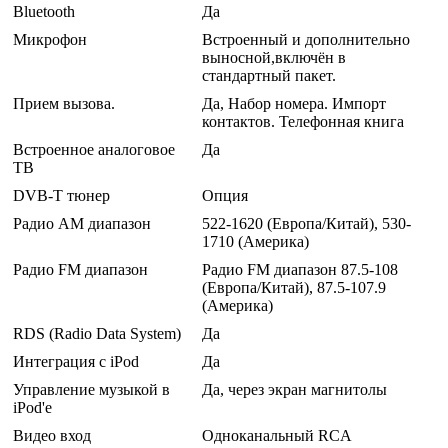
Bluetooth
Да
Микрофон
Встроенный и дополнительно
выносной,включён в
стандартный пакет.
Прием вызова.
Да, Набор номера. Импорт
контактов. Телефонная книга
Встроенное аналоговое
Да
ТВ
DVB-T тюнер
Опция
Радио AM диапазон
522-1620 (Европа/Китай), 530-
1710 (Америка)
Радио FM диапазон
Радио FM диапазон 87.5-108
(Европа/Китай), 87.5-107.9
(Америка)
RDS (Radio Data System)
Да
Интеграция с iPod
Да
Управление музыкой в
Да, через экран магнитолы
iPod'е
Видео вход
Одноканальный RCA