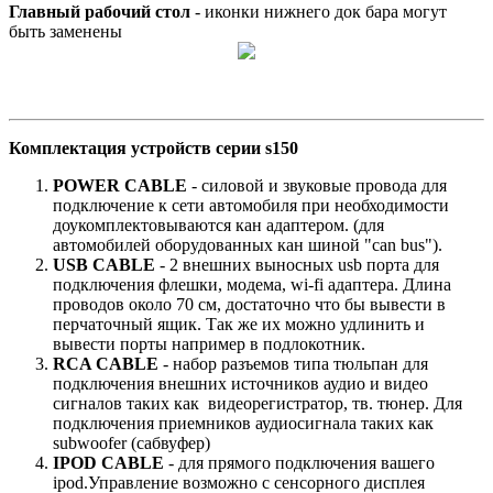
Главный рабочий стол
- иконки нижнего док бара могут
быть заменены
Комплектация устройств серии s150
POWER CABLE
- силовой и звуковые провода для
подключение к сети автомобиля при необходимости
доукомплектовываются кан адаптером. (для
автомобилей оборудованных кан шиной "can bus").
USB CABLE
- 2 внешних выносных usb порта для
подключения флешки, модема, wi-fi адаптера. Длина
проводов около 70 см, достаточно что бы вывести в
перчаточный ящик. Так же их можно удлинить и
вывести порты например в подлокотник.
RCA CABLE
- набор разъемов типа тюльпан для
подключения внешних источников аудио и видео
сигналов таких как видеорегистратор, тв. тюнер. Для
подключения приемников аудиосигнала таких как
subwoofer (сабвуфер)
IPOD CABLE
- для прямого подключения вашего
ipod.Управление возможно с сенсорного дисплея