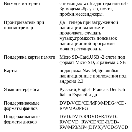
Выход в интернет
с помощью wi-fi адаптера или usb
3g модема -браузер, почта,
пробки,мессенджеры.
Проигрыватель при
Да - теперь при загруженной
просмотре карт
навигации вы можете
продолжать слушать
музыку,громкость подсказок
навигационной программы
можно регулировать.
Поддержка карты памяти
Micro SD-Card,USB -2 слота под
формат Micro SD, 2 разьема USB
Карты
поддержка Navitel,Igo..любые
навигационные приложения под
андроид 2.3
Язык интерфейса
Русский,English Francais Deutsch
Italian Espanol и др.
Поддерживаемые
DVD/VCD/CD/MP3/MPEG4/CD-
форматы файлов
R/WMA/JPEG
Поддерживаемые
DVD/DVD-R/DVD+R/DVD-
форматы дисков
RW/DVD+RW/CD/CD-R/CD-
RW/MP3/MP4(DIVX)/VCD/SVCD