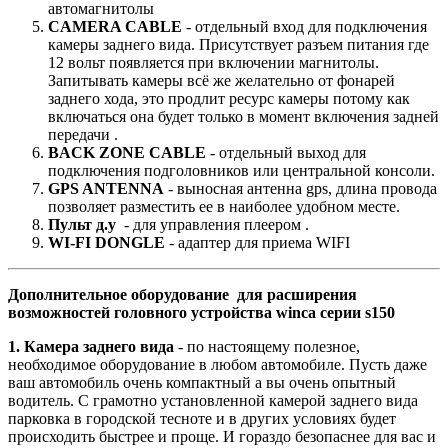
автомагнитолы
CAMERA CABLE
- отдельный вход для подключения
камеры заднего вида. Присутствует разъем питания где
12 вольт появляется при включении магнитолы.
Запитывать камеры всё же желательно от фонарей
заднего хода, это продлит ресурс камеры потому как
включаться она будет только в момент включения задней
передачи .
BACK ZONE CABLE
- отдельный выход для
подключения подголовников или центральной консоли.
GPS ANTENNA
- выносная антенна gps, длина провода
позволяет разместить ее в наиболее удобном месте.
Пульт д.у
- для управления плеером .
WI-FI DONGLE
- адаптер для приема WIFI
Дополнительное оборудование для расширения
возможностей головного устройства winca серии s150
1. Камера заднего вида
- по настоящему полезное,
необходимое оборудование в любом автомобиле. Пусть даже
ваш автомобиль очень компактный а вы очень опытный
водитель. С грамотно установленной камерой заднего вида
парковка в городской тесноте и в других условиях будет
происходить быстрее и проще. И гораздо безопаснее для вас и