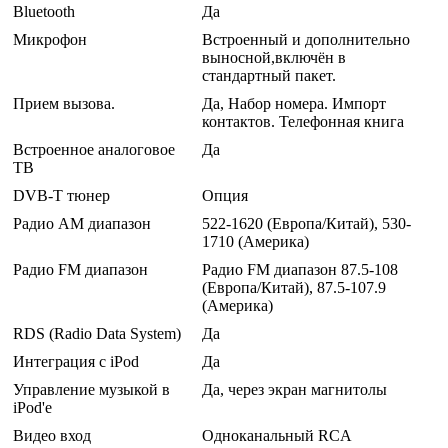
Bluetooth
Да
Микрофон
Встроенный и дополнительно
выносной,включён в
стандартный пакет.
Прием вызова.
Да, Набор номера. Импорт
контактов. Телефонная книга
Встроенное аналоговое
Да
ТВ
DVB-T тюнер
Опция
Радио AM диапазон
522-1620 (Европа/Китай), 530-
1710 (Америка)
Радио FM диапазон
Радио FM диапазон 87.5-108
(Европа/Китай), 87.5-107.9
(Америка)
RDS (Radio Data System)
Да
Интеграция с iPod
Да
Управление музыкой в
Да, через экран магнитолы
iPod'е
Видео вход
Одноканальный RCA