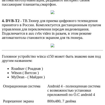
автомагнитолу/навигация, раздавайте интернет своим
пассажирам/ планшеты,смартфон.
4. DVB-T2
- ТВ.Тюнер для приема цифрового телевидения
принятого в России. Комплектуется дистанционным пультом
управления для переключения передач видеовещания.
Подключается в aux cvbs video in разьем, в этом режиме
автомагнитола становится экраном для тв.тюнера.
Головное устройство winca s150 может быть знакомо вам под
другим названием:
Roadnav ( Роаднав )
Witson ( Витсон )
MyDean - ( Майдин )
Операционная система
Android 4 - полноценная система
с возможностью установки
приложений по О.С android 4
Разрешение экрана
800x480, 7 дюйма