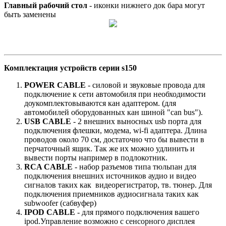
Главный рабочий стол
- иконки нижнего док бара могут
быть заменены
Комплектация устройств серии s150
POWER CABLE
- силовой и звуковые провода для
подключение к сети автомобиля при необходимости
доукомплектовываются кан адаптером. (для
автомобилей оборудованных кан шиной "can bus").
USB CABLE
- 2 внешних выносных usb порта для
подключения флешки, модема, wi-fi адаптера. Длина
проводов около 70 см, достаточно что бы вывести в
перчаточный ящик. Так же их можно удлинить и
вывести порты например в подлокотник.
RCA CABLE
- набор разъемов типа тюльпан для
подключения внешних источников аудио и видео
сигналов таких как видеорегистратор, тв. тюнер. Для
подключения приемников аудиосигнала таких как
subwoofer (сабвуфер)
IPOD CABLE
- для прямого подключения вашего
ipod.Управление возможно с сенсорного дисплея