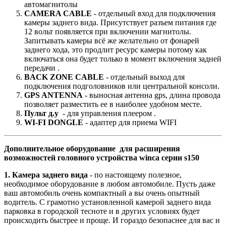
автомагнитолы
CAMERA CABLE
- отдельный вход для подключения
камеры заднего вида. Присутствует разъем питания где
12 вольт появляется при включении магнитолы.
Запитывать камеры всё же желательно от фонарей
заднего хода, это продлит ресурс камеры потому как
включаться она будет только в момент включения задней
передачи .
BACK ZONE CABLE
- отдельный выход для
подключения подголовников или центральной консоли.
GPS ANTENNA
- выносная антенна gps, длина провода
позволяет разместить ее в наиболее удобном месте.
Пульт д.у
- для управления плеером .
WI-FI DONGLE
- адаптер для приема WIFI
Дополнительное оборудование для расширения
возможностей головного устройства winca серии s150
1. Камера заднего вида
- по настоящему полезное,
необходимое оборудование в любом автомобиле. Пусть даже
ваш автомобиль очень компактный а вы очень опытный
водитель. С грамотно установленной камерой заднего вида
парковка в городской тесноте и в других условиях будет
происходить быстрее и проще. И гораздо безопаснее для вас и