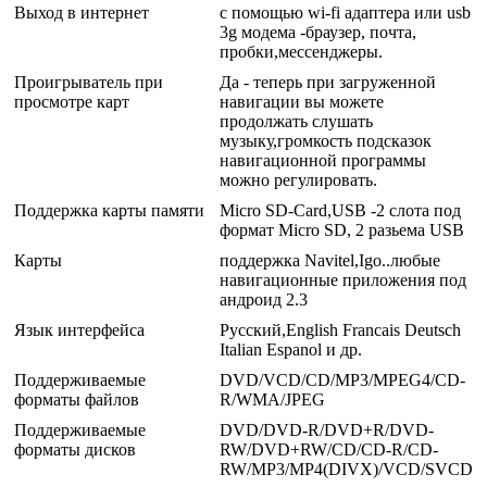
Выход в интернет
с помощью wi-fi адаптера или usb
3g модема -браузер, почта,
пробки,мессенджеры.
Проигрыватель при
Да - теперь при загруженной
просмотре карт
навигации вы можете
продолжать слушать
музыку,громкость подсказок
навигационной программы
можно регулировать.
Поддержка карты памяти
Micro SD-Card,USB -2 слота под
формат Micro SD, 2 разьема USB
Карты
поддержка Navitel,Igo..любые
навигационные приложения под
андроид 2.3
Язык интерфейса
Русский,English Francais Deutsch
Italian Espanol и др.
Поддерживаемые
DVD/VCD/CD/MP3/MPEG4/CD-
форматы файлов
R/WMA/JPEG
Поддерживаемые
DVD/DVD-R/DVD+R/DVD-
форматы дисков
RW/DVD+RW/CD/CD-R/CD-
RW/MP3/MP4(DIVX)/VCD/SVCD