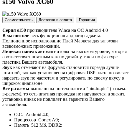
s150 Volvo XC60
Совместимость
Доставка и оплата
Гарантия
Серия s150
производителя Winca на ОС Android 4.0
В магнитоле
весь функционал андроид гаджета.
Полноценное использование Плей Маркета для загрузки
всевозможных приложений.
Лицевая панель
автомагнитолы на высоком уровне, которая
соответствует штатным как по дизайну, так и по фактуре
пластика Вашего автомобиля.
Звук
как отмечают на форумах становится горазда лучше
штатной, так как установленая цифровая DSP плата позволяет
нарезать звук по частотам и регулировать по своему вкусу в
широком диапазоне.
Все разъемы
выполнены по технологии "pin-to-pin" (разъем-
в-разъем), то есть штатная проводка не нарушается, а значит,
установка никак не повлияет на гарантию Вашего
автомобиля.
О.С. Android 4.0;
Процессор Cortex A9;
Память 512 Мб, DDR2;